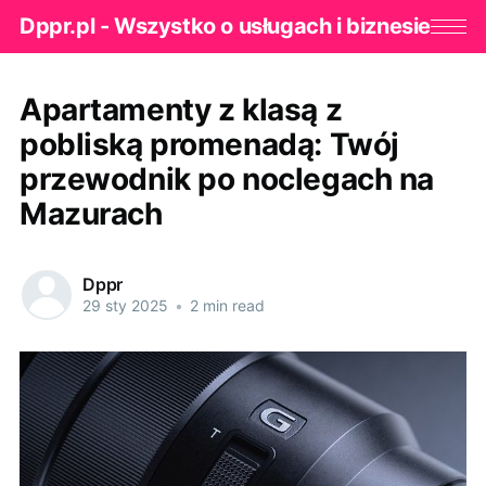
Dppr.pl - Wszystko o usługach i biznesie
Apartamenty z klasą z
pobliską promenadą: Twój
przewodnik po noclegach na
Mazurach
Dppr
29 sty 2025
•
2 min read