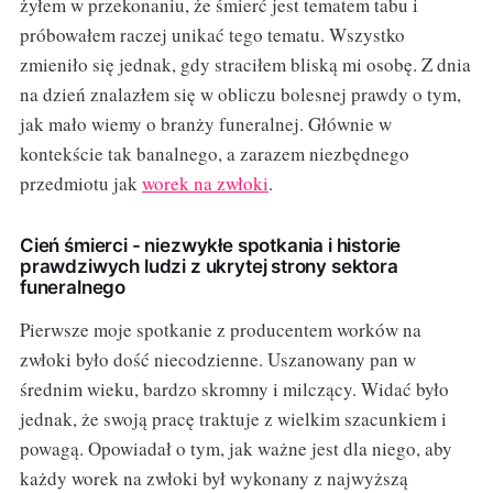
żyłem w przekonaniu, że śmierć jest tematem tabu i
próbowałem raczej unikać tego tematu. Wszystko
zmieniło się jednak, gdy straciłem bliską mi osobę. Z dnia
na dzień znalazłem się w obliczu bolesnej prawdy o tym,
jak mało wiemy o branży funeralnej. Głównie w
kontekście tak banalnego, a zarazem niezbędnego
przedmiotu jak
worek na zwłoki
.
Cień śmierci - niezwykłe spotkania i historie
prawdziwych ludzi z ukrytej strony sektora
funeralnego
Pierwsze moje spotkanie z producentem worków na
zwłoki było dość niecodzienne. Uszanowany pan w
średnim wieku, bardzo skromny i milczący. Widać było
jednak, że swoją pracę traktuje z wielkim szacunkiem i
powagą. Opowiadał o tym, jak ważne jest dla niego, aby
każdy worek na zwłoki był wykonany z najwyższą