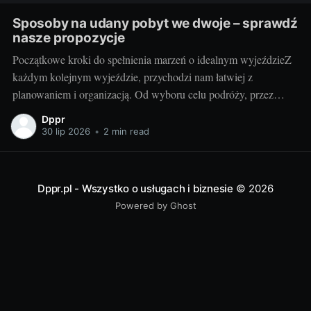
Sposoby na udany pobyt we dwoje – sprawdź
nasze propozycje
Początkowe kroki do spełnienia marzeń o idealnym wyjeździeZ
każdym kolejnym wyjeździe, przychodzi nam łatwiej z
planowaniem i organizacją. Od wyboru celu podróży, przez
znalezienie odpowiedniego transportu, po rezerwację noclegu.
Dppr
Ale czy kiedykolwiek zastanawialiście się, jak zaplanować
30 lip 2026
•
2 min read
idealny pobyt we dwoje? Od czego zacząć, na co zwracać
uwagę? Teraz to wszystko
Dppr.pl - Wszystko o usługach i biznesie
© 2026
Powered by Ghost