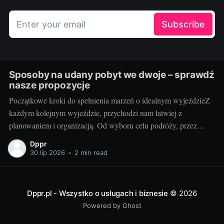
Enter your email
Subscribe
Sposoby na udany pobyt we dwoje – sprawdź
nasze propozycje
Początkowe kroki do spełnienia marzeń o idealnym wyjeździeZ
każdym kolejnym wyjeździe, przychodzi nam łatwiej z
planowaniem i organizacją. Od wyboru celu podróży, przez
znalezienie odpowiedniego transportu, po rezerwację noclegu.
Dppr
Ale czy kiedykolwiek zastanawialiście się, jak zaplanować
30 lip 2026
•
2 min read
idealny pobyt we dwoje? Od czego zacząć, na co zwracać
uwagę? Teraz to wszystko
Dppr.pl - Wszystko o usługach i biznesie
© 2026
Powered by Ghost