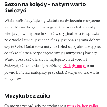
Sezon na kolędy - na tym warto
ćwiczyć
Wiele osób decyduje się właśnie na ćwiczenia muzyczne
na podstawie kolęd. Dlaczego? Ponieważ chyba każdy
wie, jak powinny one brzmieć w oryginalne, a to sprawia,
że o wiele łatwiej jest ocenić czy jest ona zagrana dobrze
czy też źle. Dodatkowo nuty do kolęd są ogólnodostępne,
co także ułatwia rozpoczęcie swojej muzycznej kariery.
Warto poszukać dla siebie najlepszych utworów i
Kolędy nuty
ćwiczyć, aż osiągnie się perfekcję.
to na
pewno ku temu najlepszy przykład. Zaczynało tak wielu
muzyków.
Muzyka bez zaiks
muzyka bez zaiks
,
Co można zrobić, gdy potrzebna jest