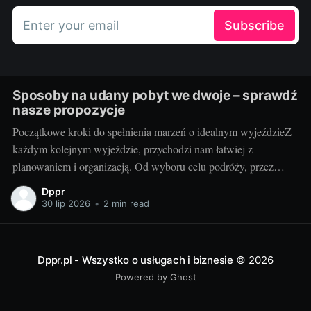
Enter your email
Subscribe
Sposoby na udany pobyt we dwoje – sprawdź
nasze propozycje
Początkowe kroki do spełnienia marzeń o idealnym wyjeździeZ
każdym kolejnym wyjeździe, przychodzi nam łatwiej z
planowaniem i organizacją. Od wyboru celu podróży, przez
znalezienie odpowiedniego transportu, po rezerwację noclegu.
Dppr
Ale czy kiedykolwiek zastanawialiście się, jak zaplanować
30 lip 2026
•
2 min read
idealny pobyt we dwoje? Od czego zacząć, na co zwracać
uwagę? Teraz to wszystko
Dppr.pl - Wszystko o usługach i biznesie
© 2026
Powered by Ghost