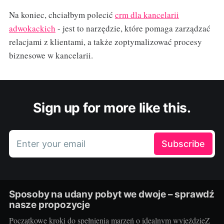
Na koniec, chciałbym polecić
crm dla kancelarii
adwokackich
- jest to narzędzie, które pomaga zarządzać
relacjami z klientami, a także zoptymalizować procesy
biznesowe w kancelarii.
Sign up for more like this.
Enter your email
Subscribe
Sposoby na udany pobyt we dwoje – sprawdź
nasze propozycje
Początkowe kroki do spełnienia marzeń o idealnym wyjeździeZ