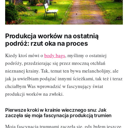
Produkcja worków na ostatnią
podróż: rzut oka na proces
Kiedy ktoś mówi o
body bags
, myślimy o ostatniej
podróży, przedzierając się przez mroczną otchłań
nieznanej krainy. Tak, temat ten bywa melancholijny, ale
jak ja uwielbiam podążać innymi ścieżkami, tak też i teraz
chciałbym Was wprowadzić w fascynujący świat
produkcji worków na zwłoki.
Pierwsze kroki w krainie wiecznego snu: Jak
zaczęła się moja fascynacja produkcją trumien
Moja fascynacja trumnami zaczęła się, gdy byłem jeszcze