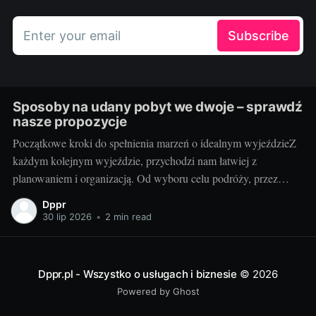
Enter your email
Subscribe
Sposoby na udany pobyt we dwoje – sprawdź
nasze propozycje
Początkowe kroki do spełnienia marzeń o idealnym wyjeździeZ
każdym kolejnym wyjeździe, przychodzi nam łatwiej z
planowaniem i organizacją. Od wyboru celu podróży, przez
znalezienie odpowiedniego transportu, po rezerwację noclegu.
Dppr
Ale czy kiedykolwiek zastanawialiście się, jak zaplanować
30 lip 2026
•
2 min read
idealny pobyt we dwoje? Od czego zacząć, na co zwracać
uwagę? Teraz to wszystko
Dppr.pl - Wszystko o usługach i biznesie
© 2026
Powered by Ghost