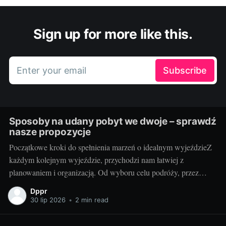
Sign up for more like this.
Enter your email
Subscribe
Sposoby na udany pobyt we dwoje – sprawdź
nasze propozycje
Początkowe kroki do spełnienia marzeń o idealnym wyjeździeZ
każdym kolejnym wyjeździe, przychodzi nam łatwiej z
planowaniem i organizacją. Od wyboru celu podróży, przez
znalezienie odpowiedniego transportu, po rezerwację noclegu.
Dppr
Ale czy kiedykolwiek zastanawialiście się, jak zaplanować
30 lip 2026
•
2 min read
idealny pobyt we dwoje? Od czego zacząć, na co zwracać
uwagę? Teraz to wszystko