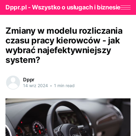
Dppr.pl - Wszystko o usługach i biznesie
Zmiany w modelu rozliczania
czasu pracy kierowców - jak
wybrać najefektywniejszy
system?
Dppr
14 wrz 2024
•
1 min read